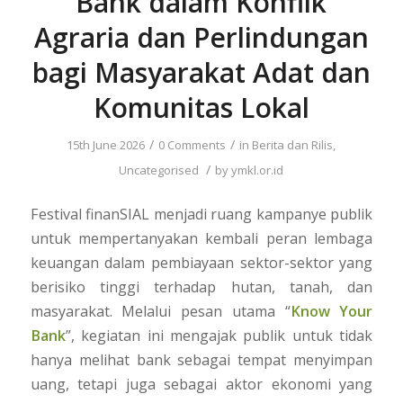
Bank dalam Konflik
Agraria dan Perlindungan
bagi Masyarakat Adat dan
Komunitas Lokal
/
/
15th June 2026
0 Comments
in
Berita dan Rilis
,
/
Uncategorised
by
ymkl.or.id
Festival finanSIAL menjadi ruang kampanye publik
untuk mempertanyakan kembali peran lembaga
keuangan dalam pembiayaan sektor-sektor yang
berisiko tinggi terhadap hutan, tanah, dan
masyarakat. Melalui pesan utama “
Know Your
Bank
”, kegiatan ini mengajak publik untuk tidak
hanya melihat bank sebagai tempat menyimpan
uang, tetapi juga sebagai aktor ekonomi yang