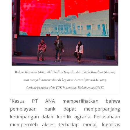
Wahyu Wagiman (Kiri), Aldo Sallis (Tengah), dan Linda Rosalina (Kanan)
saat menjadi narasumber di kegiatan Festival finanSIAL yang
diselenggarakan oleh TUK Indonesia. Dokumentasi/YMKL
“Kasus PT ANA memperlihatkan bahwa
pembiayaan bank dapat memperpanjang
ketimpangan dalam konflik agraria. Perusahaan
memperoleh akses terhadap modal, legalitas