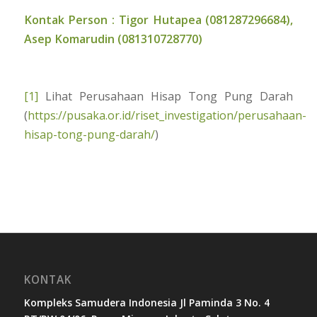
Kontak Person : Tigor Hutapea (081287296684),
Asep Komarudin (081310728770)
[1]
Lihat Perusahaan Hisap Tong Pung Darah
(
https://pusaka.or.id/riset_investigation/perusahaan-
hisap-tong-pung-darah/
)
KONTAK
Kompleks Samudera Indonesia Jl Paminda 3 No. 4