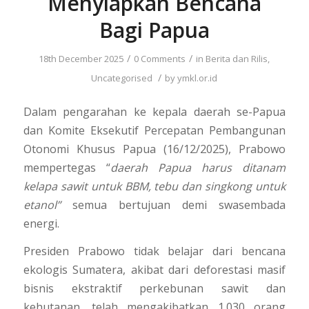
Menyiapkan Bencana
Bagi Papua
/
/
18th December 2025
0 Comments
in
Berita dan Rilis
,
/
Uncategorised
by
ymkl.or.id
Dalam pengarahan ke kepala daerah se-Papua
dan Komite Eksekutif Percepatan Pembangunan
Otonomi Khusus Papua (16/12/2025), Prabowo
mempertegas “
daerah
Papua harus ditanam
kelapa sawit untuk BBM, tebu dan singkong untuk
etanol”
semua bertujuan demi swasembada
energi.
Presiden Prabowo tidak belajar dari bencana
ekologis Sumatera, akibat dari deforestasi masif
bisnis ekstraktif perkebunan sawit dan
kehutanan, telah mengakibatkan 1.030 orang