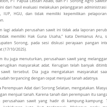
tion, PT Papua Lestari Abadi, dan PT Sorong Agro Sawit
ni dari hasil evaluasi melakukan pelanggaran administrasi 
K, IUP, HGU, dan tidak memiliki kepemilikan pelapor
n.
in lagi adalah perusahan sawit ini tidak ada laporan peru
idak memiliki Hak Guna Usaha,” kata Demianus Aru, 
aten Sorong, pada sesi diskusi perayaan pangan inte
t (17/10/2025).
 itu juga menuturkan, perusahaan sawit yang melanggar 
merugikan masyarakat adat. Kerugian telah banyak ditimb
sawit tersebut. Dia juga mengatakan masyarakat saa
udah terpancing dengan cepat menjual tanah adatnya.
a Perempuan Adat dari Sorong Selatan, mengatakan. Masya
ngan menjual tanah. Karena tanah dan perempuan itu sanga
i perusahaan sawit yang hadir di kampung-kampung. 