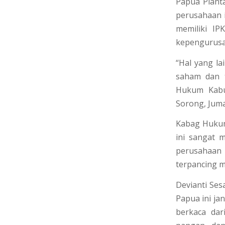
Papua Planta
perusahaan i
memiliki IP
kepengurusa
“Hal yang la
saham dan t
Hukum Kabup
Sorong, Juma
Kabag Hukum
ini sangat 
perusahaan 
terpancing m
Devianti Ses
Papua ini ja
berkaca dar