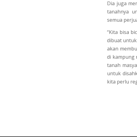
Dia juga me
tanahnya un
semua perjua
“Kita bisa b
dibuat untu
akan membuah
di kampung m
tanah masyar
untuk disahk
kita perlu re