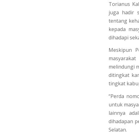
Torianus Ka
juga hadir 
tentang keha
kepada masy
dihadapi sek
Meskipun P
masyarakat 
melindungi m
ditingkat k
tingkat kabu
“Perda nomo
untuk masyar
lainnya ad
dihadapan pe
Selatan.