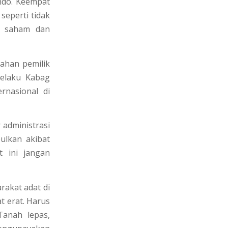
indo. Keempat
seperti tidak
an saham dan
bahan pemilik
selaku Kabag
rnasional di
administrasi
ulkan akibat
t ini jangan
rakat adat di
t erat. Harus
Tanah lepas,