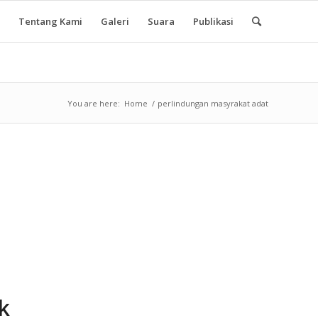
Tentang Kami
Galeri
Suara
Publikasi
You are here:
Home
/
perlindungan masyrakat adat
k