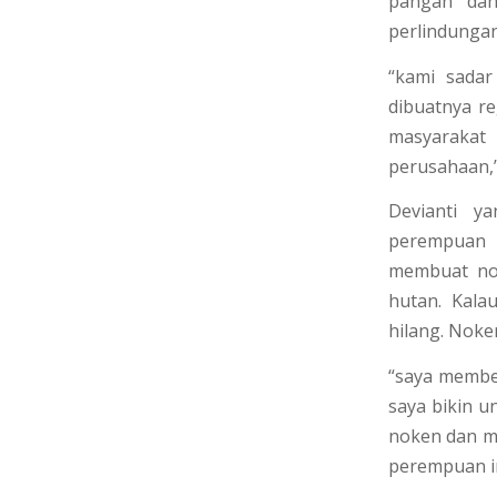
pangan dan
perlindungan
“kami sadar
dibuatnya r
masyarakat 
perusahaan,”
Devianti y
perempuan 
membuat nok
hutan. Kala
hilang. Noke
“saya membe
saya bikin u
noken dan m
perempuan in