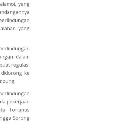
alamoi, yang
pandangannya
 perlindungan
salahan yang
erlindungan
uangan dalam
buat regulasi
 didorong ke
ampung.
perlindungan
ada pekerjaan
ta Torianus
hingga Sorong