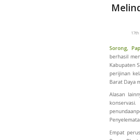
Melin
17th
Sorong, Pa
berhasil men
Kabupaten So
perijinan k
Barat Daya m
Alasan lain
konservas
penundaanpe
Penyelemata
Empat perus