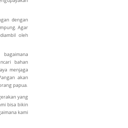
engupayakan
ungan dengan
ampung. Agar
diambil oleh
n bagaimana
ncari bahan
paya menjaga
 Pangan akan
 orang papua.
gerakan yang
mi bisa bikin
gaimana kami