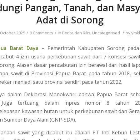
dungi Pangan, Tanah, dan Masy
Adat di Sorong
/
/
/
 October 2025
0 Comments
in
Berita dan Rilis
,
Uncategorised
by
ymkl
pua Barat Daya
– Pemerintah Kabupaten Sorong pada
cabut 4 izin usaha perkebunan sawit dari 7 konsesi sawi
rong. Alasan dasar pencabutan izin berawal dari hasil lap
elapa sawit di Provinasi Papua Barat pada tahun 2018, s
ekar menjadi satu provinsi sendiri pada tahun 2022.
nya dalam Deklarasi Manokwari bahwa Papua Barat seba
i. Juga tertuang dalam inpres nomor 8 tahun 20
lepasan kawasan hutan untuk perkebunan sawit dan Gera
n Sumber Daya Alam (GNP-SDA).
ahaan sawit yang dicabut itu adalah PT Inti Kebun Lesta