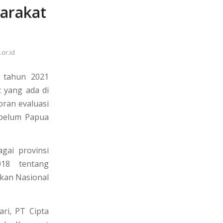
arakat
.or.id
 tahun 2021
t yang ada di
oran evaluasi
ebelum Papua
gai provinsi
18 tentang
kan Nasional
ri, PT Cipta