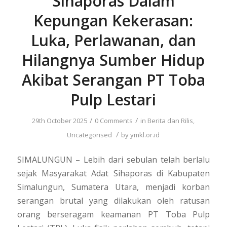
Sihaporas Dalam
Kepungan Kekerasan:
Luka, Perlawanan, dan
Hilangnya Sumber Hidup
Akibat Serangan PT Toba
Pulp Lestari
/
/
29th October 2025
0 Comments
in
Berita dan Rilis
,
/
Uncategorised
by
ymkl.or.id
SIMALUNGUN – Lebih dari sebulan telah berlalu
sejak Masyarakat Adat Sihaporas di Kabupaten
Simalungun, Sumatera Utara, menjadi korban
serangan brutal yang dilakukan oleh ratusan
orang berseragam keamanan PT Toba Pulp