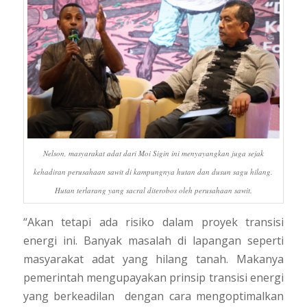
Nelson, masyarakat adat dari Moi Sigin ini menyayangkan juga sejak
kehadiran perusahaan sawit di kampungnya hutan dan dusun sagu hilang.
Hutan terlarang yang sacral diterobos oleh perusahaan sawit.
“Akan tetapi ada risiko dalam proyek transisi
energi ini. Banyak masalah di lapangan seperti
masyarakat adat yang hilang tanah. Makanya
pemerintah mengupayakan prinsip transisi energi
yang berkeadilan dengan cara mengoptimalkan