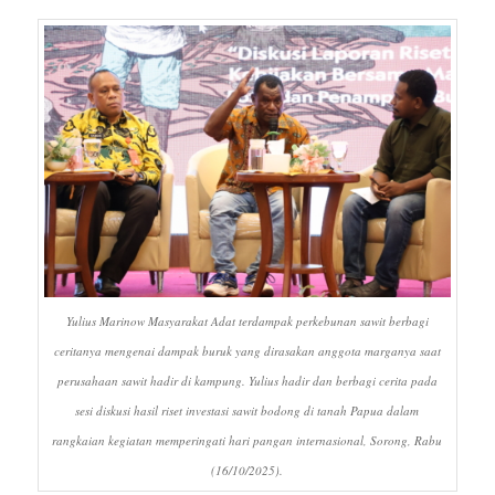
Yulius Marinow Masyarakat Adat terdampak perkebunan sawit berbagi
ceritanya mengenai dampak buruk yang dirasakan anggota marganya saat
perusahaan sawit hadir di kampung. Yulius hadir dan berbagi cerita pada
sesi diskusi hasil riset investasi sawit bodong di tanah Papua dalam
rangkaian kegiatan memperingati hari pangan internasional, Sorong, Rabu
(16/10/2025).